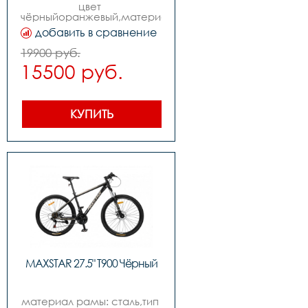
цвет 
чёрныйоранжевый,материал 
рамы сталь,размер 
добавить в сравнение
рамы,количество 
скоростей 7
19900 руб.
15500 руб.
КУПИТЬ
MAXSTAR 27.5" T900 Чёрный
материал рамы: сталь,тип 