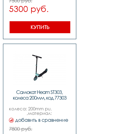
7500 руб.
5300 руб.
КУПИТЬ
Самокат Heam ST303, 
колеса 200мм, код 77303
колеса: 200mm pu,                                                                 
,материал: 
алюминийampсталь,    
добавить в сравнение
,подшипники: abec-7,  
,размер деки: 58*16cm,                                             
7800 руб.
,вес: 4.5kg,                                                                               