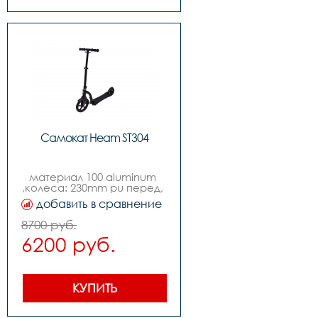
макс.:100kg
Самокат Heam ST304
материал 100 aluminum 
,колеса: 230mm pu перед, 
180 зад,нагрузка: 100kgs 
добавить в сравнение
,подшипники: abec-7 
carbon steel                                                     
8700 руб.
,вес: 4.95kgs
6200 руб.
КУПИТЬ