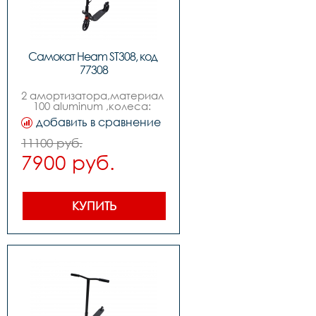
Самокат Heam ST308, код 
77308
2 амортизатора,материал 
100 aluminum ,колеса: 
200mm pu,нагрузка: 100kgs 
добавить в сравнение
,подшипники: abec-7 
carbon steel 
11100 руб.
7900 руб.
КУПИТЬ