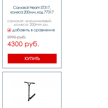
Самокат Heam ST317, 
колеса 200мм, код 77317
самокат: алюминиевый,          
,колеса: 200mm pu,  
,подшипник: abec-7,,вес: 
добавить в сравнение
3.3kg,,максимальная 
нагрузка: 80kg
5990 руб.
4300 руб.
КУПИТЬ