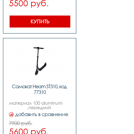
5500 руб.
,нагрузка макс: 100kg
КУПИТЬ
Самокат Heam ST310, код 
77310
материал 100 aluminum                                                     
,передний 
амортизатор,колеса: 
добавить в сравнение
180mm pu,нагрузка: 100kgs 
,подшипники: abec-7 
7900 руб.
carbon steel                                                  
5600 руб.
,вес 3.8kg 