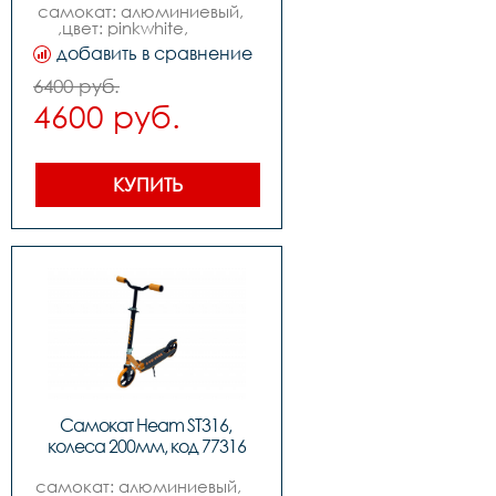
самокат: алюминиевый,   
,цвет: pinkwhite,           
,колеса: 200mm pu,  
добавить в сравнение
,подшипники: abec-7,          
,вес: 3.7kg,,нагрузка макс: 
6400 руб.
100kg
4600 руб.
КУПИТЬ
Самокат Heam ST316, 
колеса 200мм, код 77316
самокат: алюминиевый,    