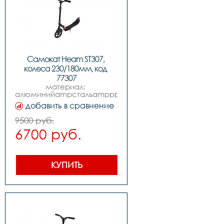
Самокат Heam ST307, 
колеса 230/180мм, код 
77307
материал: 
алюминийampстальamppp,  
,колеса: переднее 230mm 
добавить в сравнение
pu, заднее 180mm pu, 
,подшипники: abec-7,                          
9500 руб.
,размер деки:  57*1513cm,                      
6700 руб.
,вес: 5.05kg,                           
,нагрузка макс.: 100kg
КУПИТЬ