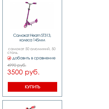
Самокат Heam ST313, 
колеса 145мм
самокат 50 алюминий, 50 
сталь,                                                                                      
,цвет: whitepink,          
добавить в сравнение
,колеса: 145mm pu, 
,подшипники: abec-7,          
4990 руб.
,вес: 2.4kg, ,нагрузка макс: 
3500 руб.
80kg
КУПИТЬ