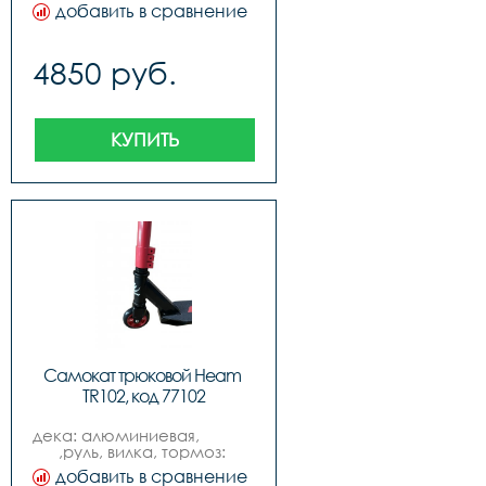
добавить в сравнение
4850 руб.
КУПИТЬ
Самокат трюковой Heam 
TR102, код 77102
дека: алюминиевая,                     
,руль, вилка, тормоз: 
стальные, ,руль высота 
добавить в сравнение
-590мм, ширина - 455 