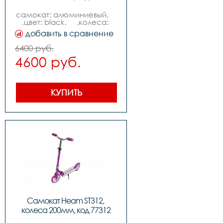
самокат: алюминиевый,    
,цвет: black,     ,колеса: 
200mm pu,  ,подшипники: 
добавить в сравнение
abec-7,          ,вес: 
3.7kg,,нагрузка макс: 
6400 руб.
100kg
4600 руб.
КУПИТЬ
Самокат Heam ST312, 
колеса 200мм, код 77312