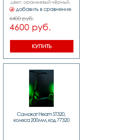
,цвет: оранжевый-чёрный,           
,колеса: 200mm pu,  
добавить в сравнение
,подшипники: abec-7,          
,вес: 3.7kg,,нагрузка макс: 
6400 руб.
100kg
4600 руб.
КУПИТЬ
Самокат Heam ST320, 
колеса 200мм, код 77320