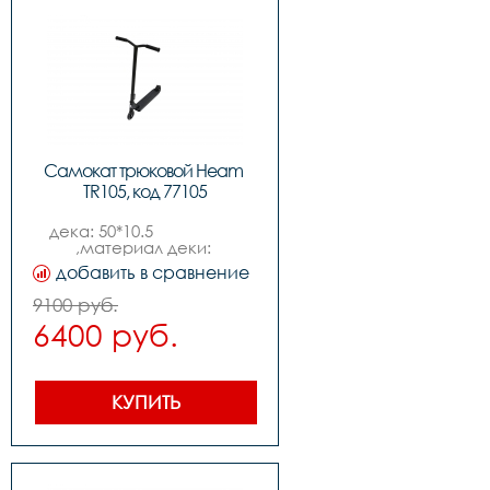
Самокат трюковой Heam 
TR105, код 77105
дека: 50*10.5                    
,материал деки: 
алюминий,      ,хомут: 
добавить в сравнение
алюминий 4 
отверстия,,руль: сталь, , 
9100 руб.
высота -595мм, ширина - 
6400 руб.
455 мм                                                                    
,колеса: 110mm,        
,подшипники: abec-
9,,возраст: 9,                                        
,вес: 3.36kg,,нагрузка 
КУПИТЬ
макс.:100kg