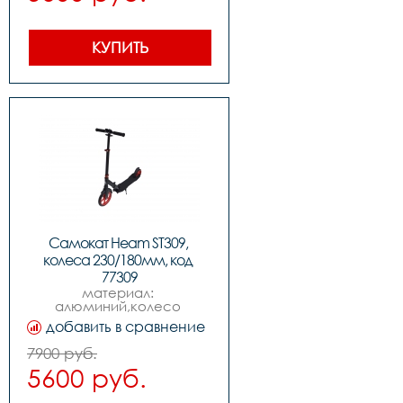
КУПИТЬ
Самокат Heam ST309, 
колеса 230/180мм, код 
77309
материал: 
алюминий,колесо 
переднее: 230mm pu   
добавить в сравнение
,колесо заднее: 180mm 
pu,материал деки: 
7900 руб.
алюминийampпластик,размер 
5600 руб.
деки:  60.5*15cm,вес: 
5.20kg