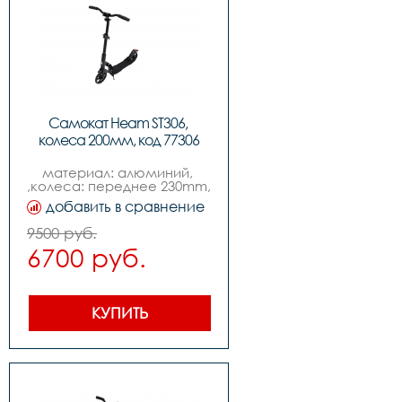
Самокат Heam ST306, 
колеса 200мм, код 77306
материал: алюминий, 
,колеса: переднее 230mm, 
заднее 200mm, 
добавить в сравнение
,подшипники: abec-7, ,вес: 
4.6kg,,нагрузка макс: 
9500 руб.
100kg,
6700 руб.
КУПИТЬ