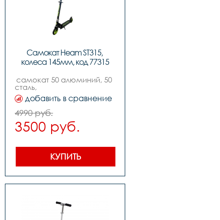
Самокат Heam ST315, 
колеса 145мм, код 77315
самокат 50 алюминий, 50 
сталь,                                                                                      
,цвет: blackgreen,          
добавить в сравнение
,колеса: 145mm pu, 
,подшипники: abec-7,          
4990 руб.
,вес: 2.4kg, ,нагрузка макс: 
3500 руб.
80kg
КУПИТЬ