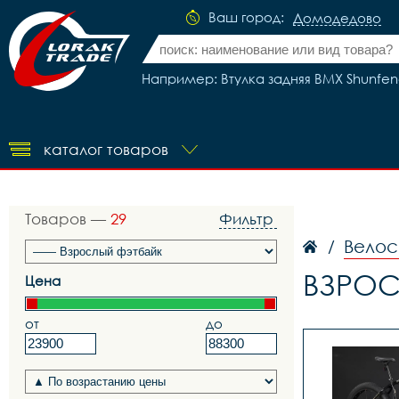
Ваш город:
Домодедово
Например: Втулка задняя BMX Shunfen
каталог товаров
Товаров —
29
Фильтр
Велос
/
ВЗРОС
Цена
от
до