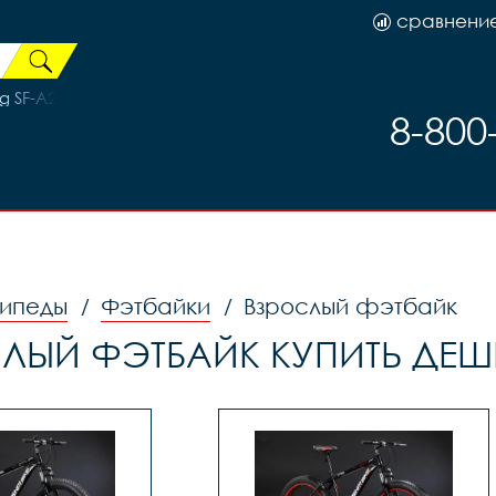
сравнени
g SF-A241R 36H драйвер на промах, код 41547
8-800
ипеды
Фэтбайки
Взрослый фэтбайк
/
/
ЛЫЙ ФЭТБАЙК КУПИТЬ ДЕ