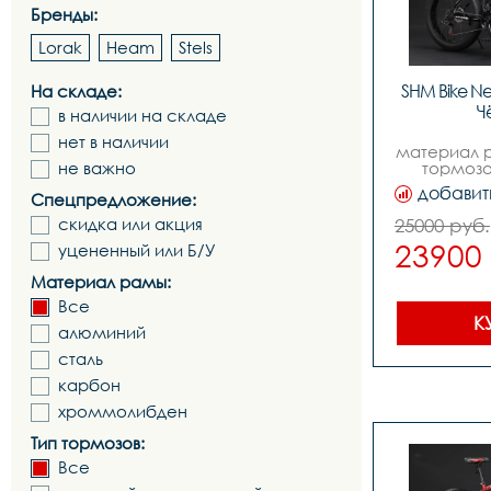
Бренды:
Lorak
Heam
Stels
SHM Bike Ne
На складе:
Ч
в наличии на складе
нет в наличии
материал р
не важно
тормозо
механичес
добавит
Спецпредложение:
колес
19,количес
скидка или акция
25000 руб.
21,вилкаам
23900
уцененный или Б/У
стальн
переключа
Материал рамы:
аналог 
переключа
Все
аналог tz,
К
алюминий
аналог ef
аналог s
сталь
систе
243442,зад
карбон
трещетка,ц
хроммолибден
картридж 
механи
Тип тормозов:
160мм,покры
безрезьбова
Все
ди