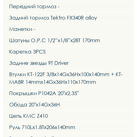
Передний тормоз -
Задний тормоз Tektro FX340R alloy
Манетки -
Шатуны O.P.C 1/2“x1/8”x28T 170mm
Каретка 3PCS
Задние звезды 9Т Driver
Втулки KT-122F 3/8x14Gx36Hx100x140mm + KT-
MA8R 14mmx14Gx36Hx110x170mm
Покрышки P1042A 20"x2.35"
Обода 20"x14Gx36H
Цепь KMC Z410
Руль 710Lx1.8Tx206x140mm